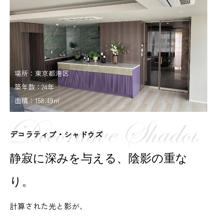
場所：東京都港区
築年数：24年
面積：158.49㎡
デコラティブ・シャドウズ
静寂に深みを与える、陰影の重な
り。
計算された光と影が、